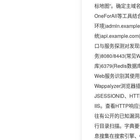
标地图”。确定主域名
OneForAll等工
环境)admin.exampl
统)api.example.
口与服务探测对发现的重
务)8080/8443(
库)6379(Redis
Web服务识别其使用的
Wappalyzer浏览器插
JSESSIONID、HTT
IIS。查看HTTP响
往有公开的已知漏洞。
行目录扫描。字典要包含
息搜集在搜索引擎、GitHub