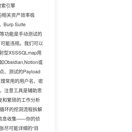
间搜索引擎
位目标的相关资产效率极
rp Suite
制等功能是手动测试的
且可能违规。我们可以
型XSSSQLmap用
ian,Notion或
测试的Payload
整理常用的用户名、密
。注意工具是辅助思
复和繁琐的工作分析
可循环的挖洞流程拆解
信息收集——你的侦
张尽可能详细的“目