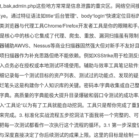
t,.bak,admin.php这些地方常常是信息泄露的重灾区。网络空
oomEye。通过特征语法如title“后台管理”、body“login”快速定
览器与代理工具Chrome/Firefox开发者工具是你的眼睛和手。Bu
版社区版是核心中的核心它集成了代理、爬虫、重放、漏洞扫描虽有限
器辅助AWVS、Nessus等商业扫描器固然强大但对新手不友好
扫描器作为补充思路但绝不能依赖。例如XSStrike用于检测反射
入点务必在授权或本地测试环境使用。辅助与效率工具笔记软件如Obsid
细记录每一个测试目标的资产列表、测试过的功能点、发现的疑点、
烂笔头这是构建你个人知识库的关键。密码本/字典收集或自己
字典。高质量的字典能极大提升目录爆破和弱口令测试的成功率
入“工具论”以为有了工具就能自动挖洞。工具只是帮你完成了重
来完成。3. 标准化实战流程五步挖洞法下面我将一个完整的、
把每一次测试都看作一次执行这个流程的循环。3.1 第一步深度
与深度直接决定了你后续测试的成果上限。这里的目标是绘制一