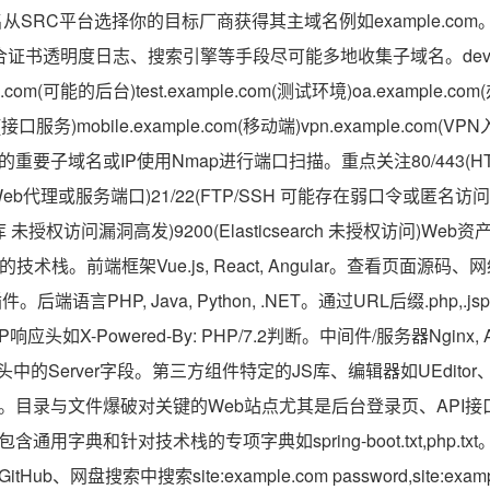
从SRC平台选择你的目标厂商获得其主域名例如example.co
具结合证书透明度日志、搜索引擎等手段尽可能多地收集子域名。dev.exa
e.com(可能的后台)test.example.com(测试环境)oa.example.co
com(接口服务)mobile.example.com(移动端)vpn.example.co
要子域名或IP使用Nmap进行端口扫描。重点关注80/443(HTTP
常见Web代理或服务端口)21/22(FTP/SSH 可能存在弱口令或匿名访问)
数据库 未授权访问漏洞高发)9200(Elasticsearch 未授权访问)W
技术栈。前端框架Vue.js, React, Angular。查看页面源码
件。后端语言PHP, Java, Python, .NET。通过URL后缀.php,.js
P响应头如X-Powered-By: PHP/7.2判断。中间件/服务器Nginx, Apa
应头中的Server字段。第三方组件特定的JS库、编辑器如UEdit
目录与文件爆破对关键的Web站点尤其是后台登录页、API接口站使
通用字典和针对技术栈的专项字典如spring-boot.txt,php.t
、网盘搜索中搜索site:example.com password,site:example