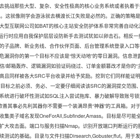
去挑战那些大型、复杂、安全性极高的核心业务系统或者执着于
洞。这就像刚学会游泳就去横渡长江失败是必然的。正确的策略
大型互联网公司如BAT的核心主站安全防护体系非常完善自动化漏
P运行时应用自我保护层层设防新手去测试犹如以卵击石。相反一
的子品牌、新业务线、合作伙伴页面、后台管理系统登录入口等
危漏洞你的第一个目标不应该是“惊天动地”的零日漏洞。信息泄
短信/邮箱轰炸、逻辑漏洞如验证码绕过、订单金额篡改才是你的“
高且同样被各大SRC平台收录并给予奖励。挖到它们同样能证
何目标之前必须、务必、一定要仔细阅读该SRC的漏洞提交范围
系统进行破坏性测试如SQL注入尝试拖库、暴力破解导致账号
备工欲善其事必先利其器你不需要一个装满昂贵“神器”的工具箱。对
类子域名发现OneForAll,Subfinder,Amass。目标是尽
扩大攻击面。端口与服务扫描Nmap。识别开放端口判断运行的
试的基础。目录与文件扫描Dirsearch,Gobuster,ffuf。