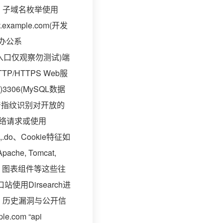
m。子域名枚举使用
mple.com(开发
m(办公系
m(VPN入口仅观察勿测试)端
/HTTPS Web服
3306(MySQL数据
eb资产指纹识别对开放的
、网络请求或使用
p,.do、Cookie特征如
che, Tomcat,
or、图表组件等这些往
用Dirsearch进
xt。历史漏洞与公开信
.com “api