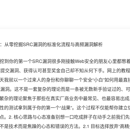
到一挖到你的第一个SRC漏洞很多刚接触Web安全的朋友心里都憋
上提交漏洞、获得认可甚至奖金自己却不知从何下手。网上的教
天我就以一个过来人的身份和你聊聊一个安全“小白”如何用最直
C漏洞。这不是一套复杂的理论而是一条被无数新手验证过的、
繁杂的理论聚焦于那些在真实厂商业务中最常见、也最容易出成
性的测试拿到属于你的第一个“战果”。这个过程不仅能帮你建立
点。2. 核心思路与心态准备别想一口吃成胖子在动手之前我们
是技术而是焦躁的心态和错误的方法。2.1 目标选择放弃“高精尖