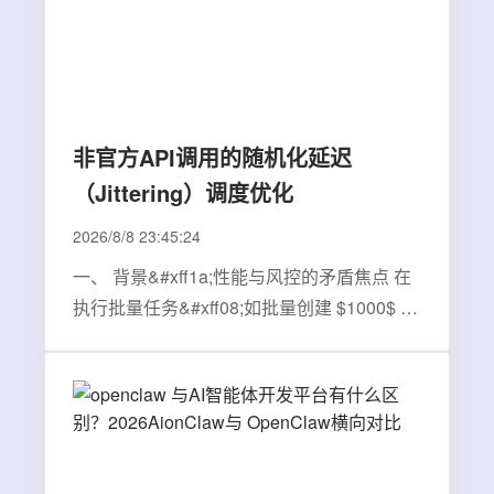
非官方API调用的随机化延迟
（Jittering）调度优化
2026/8/8 23:45:24
一、 背景&#xff1a;性能与风控的矛盾焦点 在
执行批量任务&#xff08;如批量创建 $1000$ 个
外部群&#xff09;时&#xff0c;自动化系统会连续
发送大量的 API 请求。如果请求间隔是固定
的&#xff08;例如&#xff0c;每 $1000\text{ms}$
一次&#xff09;&#xff0c;这种…