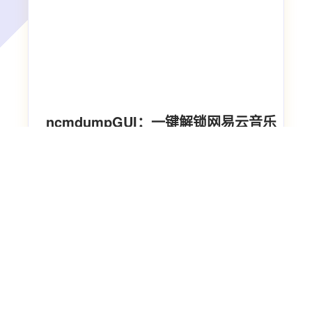
…
ncmdumpGUI：一键解锁网易云音乐
ncm文件的终极解决方案
2026/8/6 19:19:00
ncmdumpGUI&#xff1a;一键解锁网易云音乐ncm
文件的终极解决方案 【免费下载链接】
ncmdumpGUI C#版本网易云音乐ncm文件格式
转换&#xff0c;Windows图形界面版本 项目地址:
https://gitcode.com/gh_mirrors/nc/ncmdumpGUI
你是否曾经从网易云音乐下载了心爱的歌曲