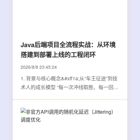
Java后端项目全流程实战：从环境
搭建到部署上线的工程闭环
2026/8/8 23:45:24
1. 背景与核心概念&#xff1a;从“车王征途”到技
术人的成长模型 “每一次冲线取胜、每一回高
举奖杯&#xff0c;皆为无数日夜苦练的答卷。”
这句话虽然源自赛车领域&#xff0c;但它精准地
描绘了技术人成长的本质路径。在软件开
发、系统架构、算法竞赛乃至任何技术领域
&…