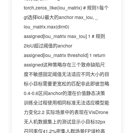
torch.zeros_like(iou_matrix) # 规则1每个
gt选择IoU最大的anchor max_iou, _
iou_matrix.max(dim0)
assigned[iou_matrix max_iou] 1 # 规则
2IoU超过阈值的anchor
assigned[iou_matrix threshold] 1 return
assigned这种策略存在三个致命缺陷尺
度不敏感固定阈值无法适应不同大小的目
标小目标需要更宽松的匹配非此即彼忽略
0.4-0.6区间anchor的潜在价值静态决策
训练全过程使用相同标准无法适应模型能
力变化2.2 实际场景中的表现在VisDrone
无人机数据集上的测试显示小目标32px
召回率仅41.2%密集人群场景FP误检高