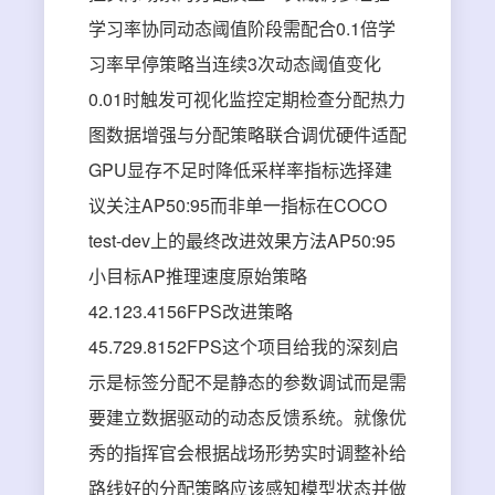
学习率协同动态阈值阶段需配合0.1倍学
习率早停策略当连续3次动态阈值变化
0.01时触发可视化监控定期检查分配热力
图数据增强与分配策略联合调优硬件适配
GPU显存不足时降低采样率指标选择建
议关注AP50:95而非单一指标在COCO
test-dev上的最终改进效果方法AP50:95
小目标AP推理速度原始策略
42.123.4156FPS改进策略
45.729.8152FPS这个项目给我的深刻启
示是标签分配不是静态的参数调试而是需
要建立数据驱动的动态反馈系统。就像优
秀的指挥官会根据战场形势实时调整补给
路线好的分配策略应该感知模型状态并做