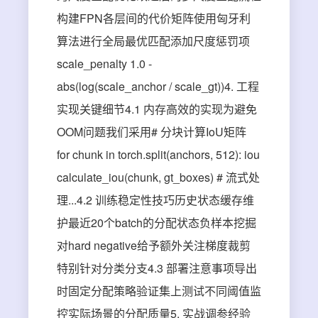
构建FPN各层间的代价矩阵使用匈牙利
算法进行全局最优匹配添加尺度惩罚项
scale_penalty 1.0 -
abs(log(scale_anchor / scale_gt))4. 工程
实现关键细节4.1 内存高效的实现为避免
OOM问题我们采用# 分块计算IoU矩阵
for chunk in torch.split(anchors, 512): iou
calculate_iou(chunk, gt_boxes) # 流式处
理...4.2 训练稳定性技巧历史状态缓存维
护最近20个batch的分配状态负样本挖掘
对hard negative给予额外关注梯度裁剪
特别针对分类分支4.3 部署注意事项导出
时固定分配策略验证集上测试不同阈值监
控实际场景的分配质量5. 实战调参经验