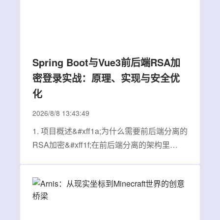
Spring Boot与Vue3前后端RSA加
密登录实战：原理、实现与安全优
化
2026/8/8 13:43:49
1. 项目概述&#xff1a;为什么需要前后端分离的
RSA加密&#xff1f;在前后端分离的架构里
&#xff0c;数据安全是个绕不开的话题。特别是
登录、支付、敏感信息传输这些环节&#xff0c;
明文传输密码就像用明信片寄银行卡密码
&#xff0c;风险不言而喻。虽然HTTPS已经普
及&…