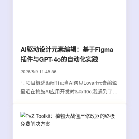
AI驱动设计元素编辑：基于Figma
插件与GPT-4o的自动化实践
2026/8/9 11:45:56
1. 项目概述&#xff1a;当AI遇见Lovart元素编辑
最近在捣鼓AI应用开发时&#xff0c;我遇到了一
个挺有意思的需求&#xff1a;如何让AI参与到
Lovart这类创意设计工具的元素编辑流程里
&#xff1f;这不仅仅是“用AI画画”那么简单
&#xff0c;而是要让AI理解设计元素的构成、属
性…