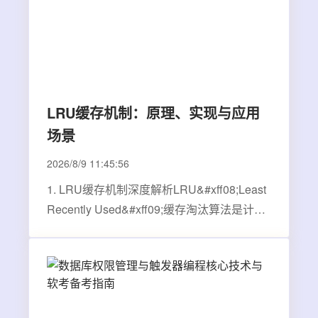
LRU缓存机制：原理、实现与应用
场景
2026/8/9 11:45:56
1. LRU缓存机制深度解析LRU&#xff08;Least
Recently Used&#xff09;缓存淘汰算法是计算
机系统中使用最广泛的缓存管理策略之一。
它的核心思想简单而高效&#xff1a;当缓存空间
不足时&#xff0c;优先淘汰最久未被访问的数
据。这种策略基于"局部性原理"——最近…