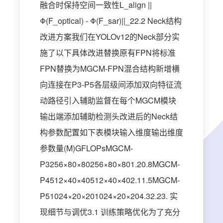
融合时保持空间一致性L_align ||
Φ(F_optical) - Φ(F_sar)||_22.2 Neck结构
改进方案我们在YOLOv12的Neck部分实
施了以下具体改进替换原有FPN将标准
FPN替换为MGCM-FPN混合结构新增横
向连接在P3-P5各层级间添加双向特征流
动路径引入辅助监督在每个MGCM模块
输出端添加辅助检测头改进后的Neck结
构参数配置如下表模块输入维度输出维度
参数量(M)GFLOPsMGCM-
P3256×80×80256×80×801.20.8MGCM-
P4512×40×40512×40×402.11.5MGCM-
P51024×20×201024×20×204.32.23. 实
现细节与调优3.1 训练策略优化为了充分