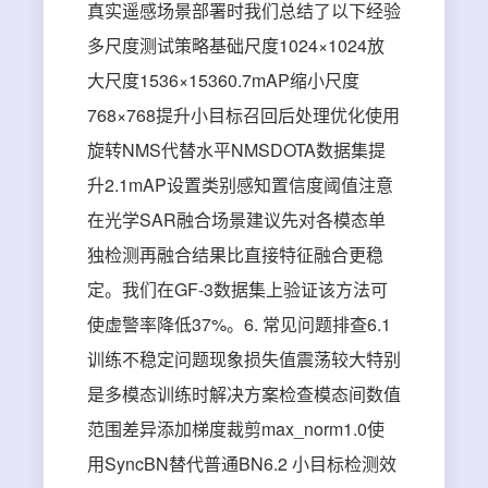
真实遥感场景部署时我们总结了以下经验
多尺度测试策略基础尺度1024×1024放
大尺度1536×15360.7mAP缩小尺度
768×768提升小目标召回后处理优化使用
旋转NMS代替水平NMSDOTA数据集提
升2.1mAP设置类别感知置信度阈值注意
在光学SAR融合场景建议先对各模态单
独检测再融合结果比直接特征融合更稳
定。我们在GF-3数据集上验证该方法可
使虚警率降低37%。6. 常见问题排查6.1
训练不稳定问题现象损失值震荡较大特别
是多模态训练时解决方案检查模态间数值
范围差异添加梯度裁剪max_norm1.0使
用SyncBN替代普通BN6.2 小目标检测效